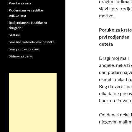
dragim ljudima k
Poruke za sina
slavi i prvi rod
Rođendanske čestitke
motive.
prijateljima
Rođendanske čestitke za
drugaricu
Poruke za krste
Sastavi
prvi rodjendan
Smešne rođendanske čestitke
deteta
Sms poruke za curu
Stihovi za ćerku
Dragi moj mali
andjele, neka ti 
dan podari najv
osmeh, neka ti d
Bog da vere i n
nikada ne posu
i neka te čuva u
Od danas neka B
njegovim malim