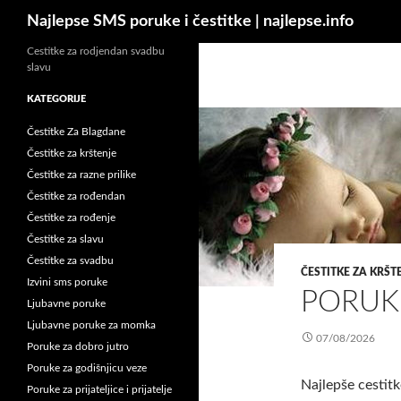
Pretraga
Najlepse SMS poruke i čestitke | najlepse.info
Idi
Cestitke za rodjendan svadbu
slavu
na
sadržaj
KATEGORIJE
Čestitke Za Blagdane
Čestitke za krštenje
Čestitke za razne prilike
Čestitke za rođendan
Čestitke za rođenje
Čestitke za slavu
Čestitke za svadbu
ČESTITKE ZA KRŠT
Izvini sms poruke
PORUK
Ljubavne poruke
Ljubavne poruke za momka
07/08/2026
Poruke za dobro jutro
Poruke za godišnjicu veze
Najlepše cestitk
Poruke za prijateljice i prijatelje