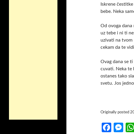
Iskrene čestitk
bebe. Neka samo
Od ovoga dana ni
uz tebe i ni ti 
uzivati na tvom 
cekam da te vidi
Ovag dana se ti 
cuvati. Neka te 
ostanes tako slat
svetu. Jos jedno
Originally posted 
Fa
M