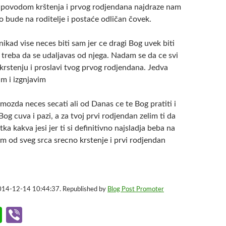
e povodom krštenja i prvog rodjendana najdraze nam
 bude na roditelje i postaće odličan čovek.
kad vise neces biti sam jer ce dragi Bog uvek biti
ne treba da se udaljavas od njega. Nadam se da ce svi
krstenju i proslavi tvog prvog rodjendana. Jedva
m i izgnjavim
mozda neces secati ali od Danas ce te Bog pratiti i
Bog cuva i pazi, a za tvoj prvi rodjendan zelim ti da
ka kakva jesi jer ti si definitivno najsladja beba na
m od sveg srca srecno krstenje i prvi rodjendan
2014-12-14 10:44:37. Republished by
Blog Post Promoter
W
Vi