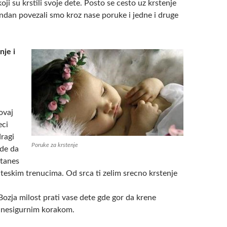
oji su krstili svoje dete. Posto se cesto uz krstenje
jendan povezali smo kroz nase poruke i jedne i druge
nje i
ovaj
eci
ragi
Poruke za krstenje
ade da
stanes
 teskim trenucima. Od srca ti zelim srecno krstenje
ozja milost prati vase dete gde gor da krene
 nesigurnim korakom.