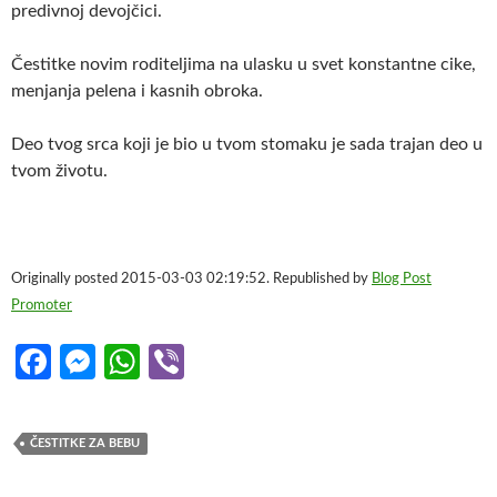
predivnoj devojčici.
Čestitke novim roditeljima na ulasku u svet konstantne cike,
menjanja pelena i kasnih obroka.
Deo tvog srca koji je bio u tvom stomaku je sada trajan deo u
tvom životu.
Originally posted 2015-03-03 02:19:52. Republished by
Blog Post
Promoter
Fa
M
W
Vi
ce
es
h
b
b
se
at
er
ČESTITKE ZA BEBU
o
n
s