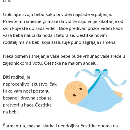
čim.
Golicajte svoju bebu kako bi videli najslađe vrpoljenje.
Pravite mu smešne grimase da vidite najdivnije kikotanje od
svih koje ste do sada videli. Biće predivan prizor videti kada
vaša beba nauči da hoda i tetura se. Čestitke novim
roditeljima na bebi koja zaslužuje puno zagrljaja i smeha.
Neka osmeh i smejanje vaše bebe bude vrhunac vaše sreće u
zajedničkom životu. Čestitke na malom anđelu.
Biti roditelj je
neprocenjivo iskustvo, čak
i ako vam noći postanu
besane i dnevna soba se
pretvori u haos.Čestitke
na bebi.
Šarmantna, mazna, slatka i neodoljiva-čestitke oboma na