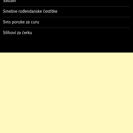
Sastavi
Smešne rođendanske čestitke
Sms poruke za curu
Stihovi za ćerku