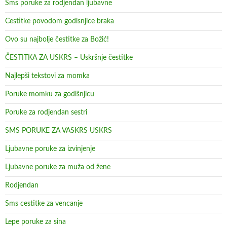
Sms poruke za rodjendan ljubavne
Cestitke povodom godisnjice braka
Ovo su najbolje čestitke za Božić!
ČESTITKA ZA USKRS – Uskršnje čestitke
Najlepši tekstovi za momka
Poruke momku za godišnjicu
Poruke za rodjendan sestri
SMS PORUKE ZA VASKRS USKRS
Ljubavne poruke za izvinjenje
Ljubavne poruke za muža od žene
Rodjendan
Sms cestitke za vencanje
Lepe poruke za sina