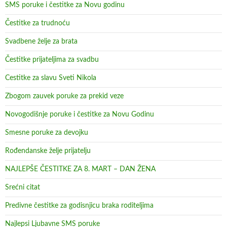
SMS poruke i čestitke za Novu godinu
Čestitke za trudnoću
Svadbene želje za brata
Čestitke prijateljima za svadbu
Cestitke za slavu Sveti Nikola
Zbogom zauvek poruke za prekid veze
Novogodišnje poruke i čestitke za Novu Godinu
Smesne poruke za devojku
Rođendanske želje prijatelju
NAJLEPŠE ČESTITKE ZA 8. MART – DAN ŽENA
Srećni citat
Predivne čestitke za godisnjicu braka roditeljima
Najlepsi Ljubavne SMS poruke