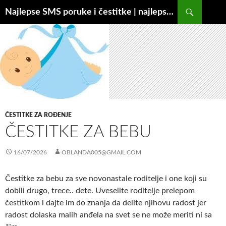
Idi
Pretraga
Najlepse SMS poruke i čestitke | najlepse.info
na
sadržaj
ČESTITKE ZA ROĐENJE
ČESTITKE ZA BEBU
16/07/2026
OBLANDA005@GMAIL.COM
Čestitke za bebu za sve novonastale roditelje i one koji su
dobili drugo, trece.. dete. Uveselite roditelje prelepom
čestitkom i dajte im do znanja da delite njihovu radost jer
radost dolaska malih anđela na svet se ne može meriti ni sa